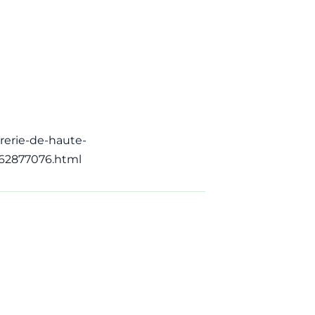
vrerie-de-haute-
_62877076.html