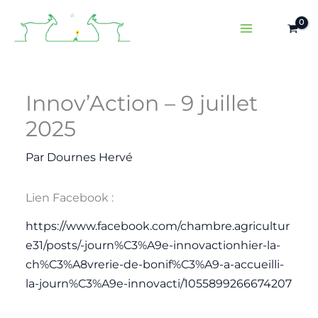
Aller
au
contenu
Innov’Action – 9 juillet
2025
Par
Dournes Hervé
Lien Facebook :
https://www.facebook.com/chambre.agricultur
e31/posts/-journ%C3%A9e-innovactionhier-la-
ch%C3%A8vrerie-de-bonif%C3%A9-a-accueilli-
la-journ%C3%A9e-innovacti/1055899266674207