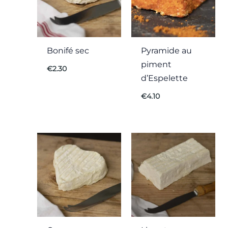
Bonifé sec
Pyramide au
piment
€
2.30
d’Espelette
€
4.10