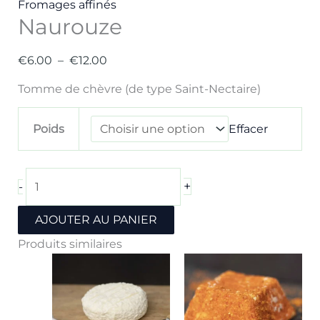
Fromages affinés
Naurouze
€
6.00
–
€
12.00
Tomme de chèvre (de type Saint-Nectaire)
Poids
Effacer
+
-
AJOUTER AU PANIER
Produits similaires