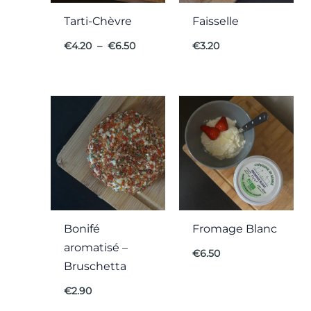
Tarti-Chèvre
Faisselle
€
4.20
–
€
6.50
€
3.20
Bonifé
Fromage Blanc
aromatisé –
€
6.50
Bruschetta
€
2.90