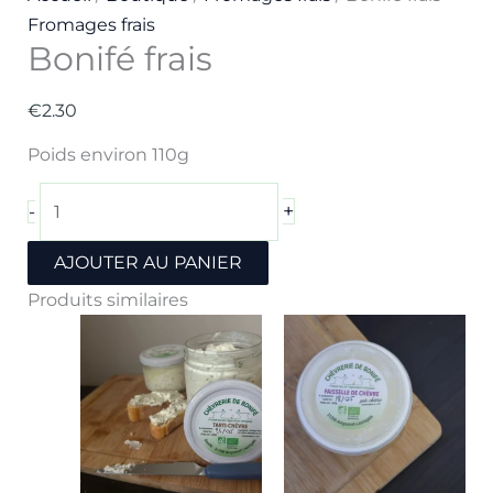
Fromages frais
Bonifé frais
€
2.30
Poids environ 110g
+
-
AJOUTER AU PANIER
Produits similaires
Plage
de
prix :
€4.20
à
€6.50